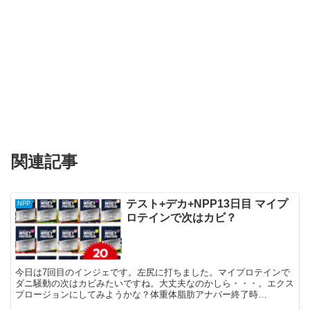
関連記事
テスト+デカ+NPP13日目 マイプ
NPP
ロテインで次はカビ？
今日は7回目のインジェです。左尻に打ちました。マイプロテインで
ダニ騒動の次はカビみたいですね。大丈夫なのかしら・・・。エクス
プロージョンにしてみようかな？体重体脂肪アナバー終了時
72.7kg17.1%オキシポロン終了時77.2kg21.0%...