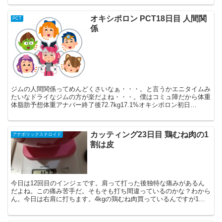
オキシポロン PCT18日目 人間関
PCT
係
ジムの人間関係ってめんどくさいなぁ・・・。と言うかエニタイムみ
たいなドライなジムの方が楽だよね・・・。僕はコミュ障だから体重
体脂肪予想体重アナバー終了後72.7kg17.1%オキシポロン初日
74.1kg23.8%74.00kg7日目75.5...
カッティング23日目 鶏むね肉の1
アナボリックステロイド
割は皮
今日は12回目のインジェです。肩って打った後独特な痛みがあるん
だよね。この痛み苦手だ。そもそも打ち間違っているのかな？わから
ん。今日は右肩に打ちます。4kgの鶏むね肉買っているんですが1割
皮(400g)なんですよね。捨てる分と処理の手間を考...