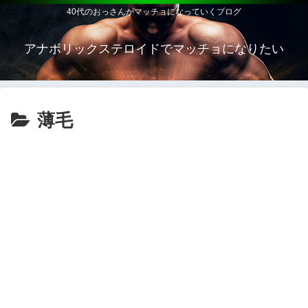
40代のおっさんがマッチョになっていくブログ
アナボリックステロイドでマッチョになりたい
薄毛