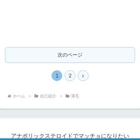
次のページ
次
1
2
へ
ホーム
自己紹介
薄毛
アナボリックステロイドでマッチョになりたい