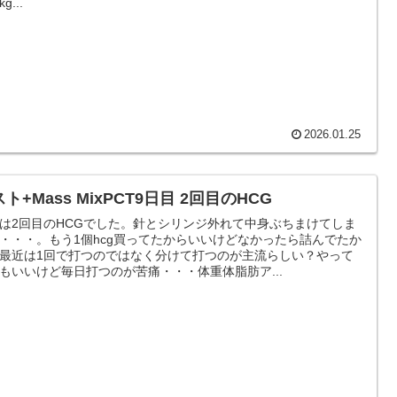
kg...
2026.01.25
ト+Mass MixPCT9日目 2回目のHCG
は2回目のHCGでした。針とシリンジ外れて中身ぶちまけてしま
・・・。もう1個hcg買ってたからいいけどなかったら詰んでたか
最近は1回で打つのではなく分けて打つのが主流らしい？やって
もいいけど毎日打つのが苦痛・・・体重体脂肪ア...