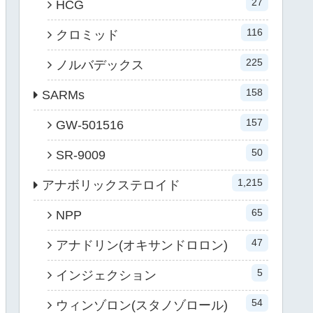
27
HCG
116
クロミッド
225
ノルバデックス
158
SARMs
157
GW-501516
50
SR-9009
1,215
アナボリックステロイド
65
NPP
47
アナドリン(オキサンドロロン)
5
インジェクション
54
ウィンゾロン(スタノゾロール)