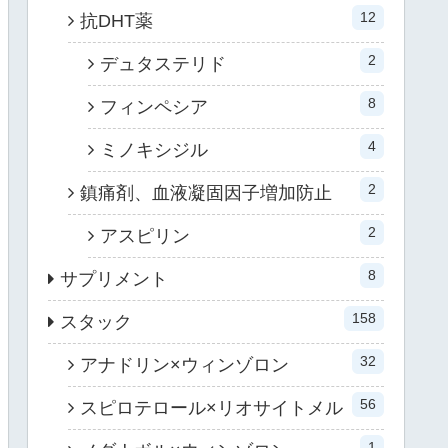
12
抗DHT薬
2
デュタステリド
8
フィンペシア
4
ミノキシジル
2
鎮痛剤、血液凝固因子増加防止
2
アスピリン
8
サプリメント
158
スタック
32
アナドリン×ウィンゾロン
56
スピロテロール×リオサイトメル
1