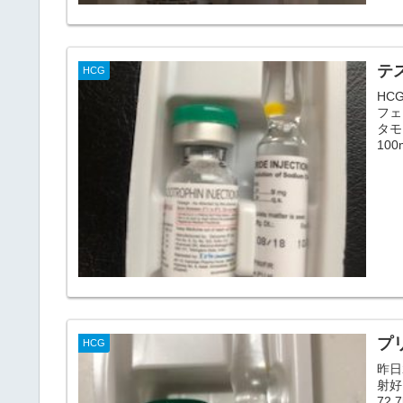
テス
HCG
HC
フェ
タモ
100
プリ
HCG
昨日
射好
72