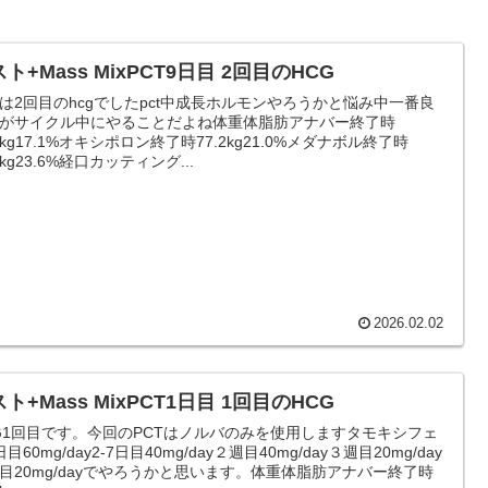
ト+Mass MixPCT9日目 2回目のHCG
は2回目のhcgでしたpct中成長ホルモンやろうかと悩み中一番良
がサイクル中にやることだよね体重体脂肪アナバー終了時
.7kg17.1%オキシポロン終了時77.2kg21.0%メダナボル終了時
5kg23.6%経口カッティング...
2026.02.02
ト+Mass MixPCT1日目 1回目のHCG
G1回目です。今回のPCTはノルバのみを使用しますタモキシフェ
目60mg/day2-7日目40mg/day２週目40mg/day３週目20mg/day
目20mg/dayでやろうかと思います。体重体脂肪アナバー終了時