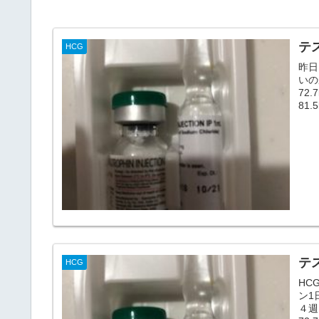
テス
HCG
昨日
いの
72
81.
テス
HCG
HC
ン1日
４週