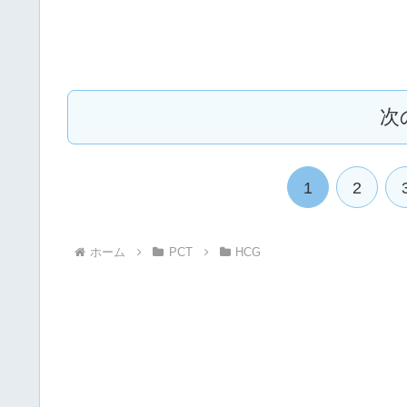
次
1
2
ホーム
PCT
HCG