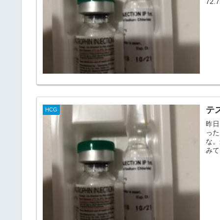
72.7
テス
HCG
昨日
った
な。
みて