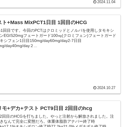
2024.11.04
ト+Mass MixPCT1日目 1回目のHCG
G1回目です。今回のPCTはクロミッドとノルバを使用しタモキシ
ンEGIS20mgフェートガード100㎎(クロミフェン)フェートガード
キシフェン1日目150mg/day60mg/day2-7日目
mg/day40mg/day２...
2024.10.27
モ+デカ+テスト PCT9日目 2回目のhcg
2回目のHCGを打ちました。やっと注射から解放されました。注
きなんて完全に変態だろ。体重体脂肪アナバー終了時
.7kg17.1%オキシポロン終了時77.2kg21.0%メダナボル終了時