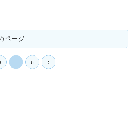
のページ
次
3
…
6
へ