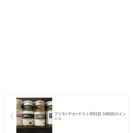
プリモ+デカ+テスト93日目 14回目のイン
ジェ