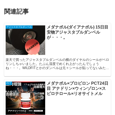
関連記事
メダナボル(ダイアナボル) 15日目
アジャスタブルダンベル
安物アジャスタブルダンベル
が・・・。
楽天で買ったアジャスタブルダンベルの横のダイヤルのシールがペロ
リンしちゃいました。たぶん湿度でめくれ上がったんでしょう
ね・・・。WILDFITとかのダンベルは元々シールが貼ってないみたい
だね。と言うか握るところを見ると同じメーカーじゃないの...
メダナボル×プロビロン PCT24日
PCT
目 アナドリン×ウィンゾロン×ス
ピロテロール×リオサイトメル