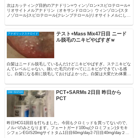
次はカッティング目的のアナドリン×ウィンゾロン×スピロテロール×
リオサイトメルアナドリン（オキサンドロロン）ウィンゾロン(スタ
ノゾロール)スピロテロール(クレンブテロール)リオサイトメルにしよ
うかな？タイトル長くなりそう・・・。人に紹介して...
テスト+Mass Mix47日目 ニード
アナボリックステロイド
ル脱毛のニキビやばすぎｗ
白髪はニードル脱毛しているんだけどニキビやばすぎ。ステニキビな
んてレベルじゃない。抜いた毛穴のすべてにニキビができている感
じ。白髪になる前に脱毛しておけばよかった。白髪は大変だわ体重体
脂肪アナバー終了時72.7kg17.1%オキシポロン終了...
PCT+SARMs 2日目 昨日から
GW-501516
PCT
昨日HCG1回目を打ちました。今回もクロミッドを買ってないので、
ノルバのみとなります。フェートガード100㎎(クロミフェン)タモキ
シフェンEGIS20mgサイトタム1日目60mg/day2-7日目40mg/day２週
目40mg/day３週目...